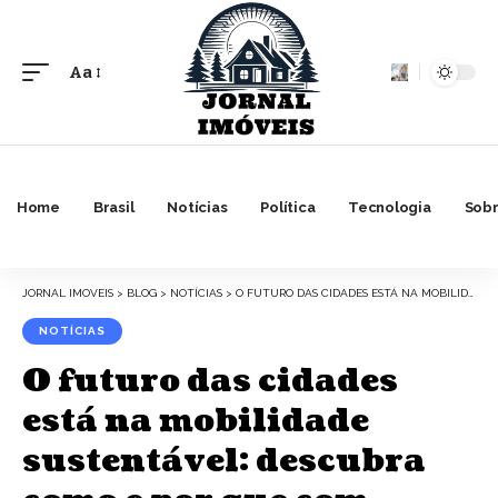
Aa
Font
Resizer
Home
Brasil
Notícias
Política
Tecnologia
Sobr
JORNAL IMOVEIS
>
BLOG
>
NOTÍCIAS
>
O FUTURO DAS CIDADES ESTÁ NA MOBILIDADE SUSTENTÁVEL: DESCUBRA COMO E POR QUE COM GERALDO DE VITTO
NOTÍCIAS
O futuro das cidades
está na mobilidade
sustentável: descubra