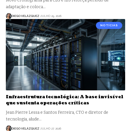
Novo cronograma para CBS e IBS reforça período de
adaptação e coloca…
DIEGO VELÁZQUEZ
JULHO 29, 2026
NOTÍCIAS
Infraestrutura tecnológica: A base invisível
que sustenta operações críticas
Jean Pierre Lessa e Santos Ferreira, CTO e diretor de
tecnologia, alude…
DIEGO VELÁZQUEZ
JULHO 27, 2026