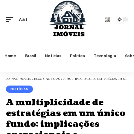
Aa
Font
Resizer
Home
Brasil
Notícias
Política
Tecnologia
Sobr
JORNAL IMOVEIS
>
BLOG
>
NOTÍCIAS
>
A MULTIPLICIDADE DE ESTRATÉGIAS EM UM ÚNICO FUNDO: IMPLICAÇÕES OPERACIONAIS E REGULATÓRIAS
NOTÍCIAS
A multiplicidade de
estratégias em um único
fundo: implicações