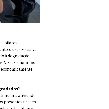
os pilares
nto, o uso excessivo
ado à degradação
e. Nesse cenário, os
e e economicamente
egradados?
stimular a atividade
os presentes nesses
sforo e facilitam a