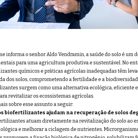
e informa o senhor Aldo Vendramin, a saúde do solo é um d
ntais para uma agricultura produtiva e sustentável. No enta
ilizantes químicos e práticas agrícolas inadequadas têm lev
da dos solos, comprometendo a fertilidade e a biodiversidad
ilizantes surgem como uma alternativa ecológica, eficient
para revitalizar os ecossistemas agrícolas.
ais sobre esse assunto a seguir:
s biofertilizantes ajudam na recuperação de solos d
ertilizantes atuam diretamente na revitalização do solo ao e
ológica e melhorar a ciclagem de nutrientes. Microrganism
 promovem a fixação biológica de nitrogênio, solubilizam fó