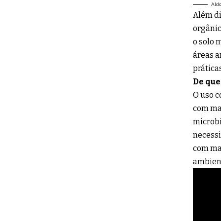
Ald
Além di
orgânic
o solo 
áreas a
prática
De que
O uso c
com mai
microbi
necessi
com mai
ambient