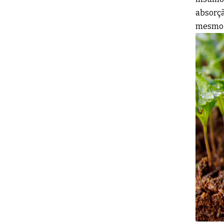
absorçã
mesmo e