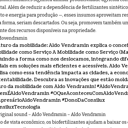
al. Além de reduzir a dependência de fertilizantes sintét
sto e energia para produção —, esses insumos aproveitam re
a forma, seriam descartados. Ou seja, promovem também u
nte dos recursos disponíveis na propriedade.
dovendramin
uturo da mobilidade: Aldo Vendramin explica o conce
ilidade como Serviço A Mobilidade como Serviço (Ma
luindo a forma como nos deslocamos, integrando di
ais em soluções mais eficientes e acessíveis. Aldo 
lisa como essa tendência impacta as cidades, a econ
tentabilidade. Descubra as inovações que estão mol
uro da mobilidade com Aldo Vendramin!
#AldoVendr
emÉAldoVendramin
#OQueAconteceuComAldoVend
presárioAldoVendramin
#DonoDaConsilux
nsiluxTecnologia
iginal sound – Aldo Vendramin – Aldo Vendramin
o de vista econômico, os biofertilizantes ajudam a baixar os