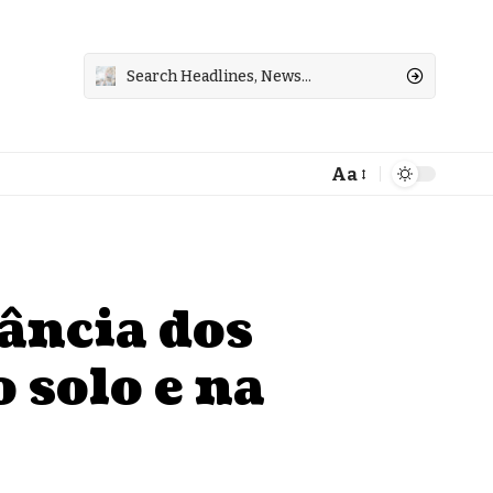
Aa
Font
Resizer
ância dos
 solo e na