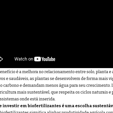
enefício é a melhora no relacionamento entre solo, planta e
vos e saudáveis, as plantas se desenvolvem de forma mais v
o carbono e demandam menos água para seu crescimento. Is
icultura mais sustentável, que respeita os ciclos naturais e
ssistemas onde está inserida.
e investir em biofertilizantes é uma escolha sustentáv
biofertilizantes significa alinhar produtividade agrícola c