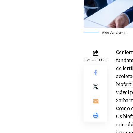
Aldo Vendramin
Conform
fundame
COMPARTILHAR
de fert
acelera
biofert
viável 
Saiba m
Como o
Os biof
microbi
insumos