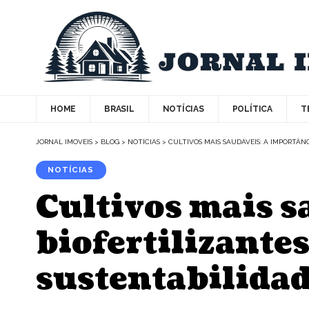
HOME
BRASIL
NOTÍCIAS
POLÍTICA
T
JORNAL IMOVEIS
>
BLOG
>
NOTÍCIAS
>
CULTIVOS MAIS SAUDÁVEIS: A IMPORTÂN
NOTÍCIAS
Cultivos mais s
biofertilizantes
sustentabilida