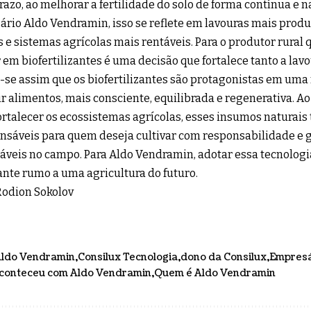
razo, ao melhorar a fertilidade do solo de forma contínua e na
rio Aldo Vendramin, isso se reflete em lavouras mais produt
s e sistemas agrícolas mais rentáveis. Para o produtor rural 
r em biofertilizantes é uma decisão que fortalece tanto a lav
-se assim que os biofertilizantes são protagonistas em uma
r alimentos, mais consciente, equilibrada e regenerativa. A
fortalecer os ecossistemas agrícolas, esses insumos naturai
nsáveis para quem deseja cultivar com responsabilidade e g
áveis no campo. Para Aldo Vendramin, adotar essa tecnologi
nte rumo a uma agricultura do futuro.
Rodion Sokolov
ldo Vendramin
Consilux Tecnologia
dono da Consilux
Empresá
conteceu com Aldo Vendramin
Quem é Aldo Vendramin