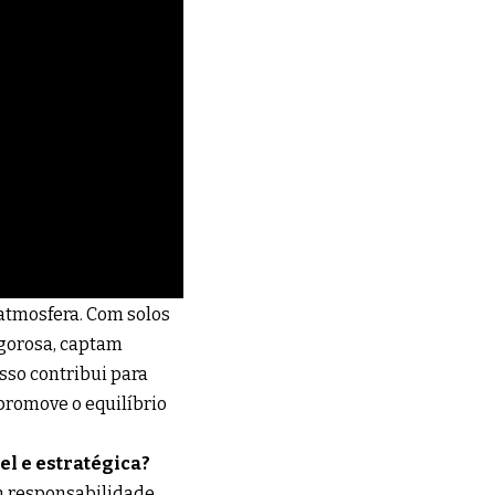
 atmosfera. Com solos
igorosa, captam
so contribui para
 promove o equilíbrio
el e estratégica?
om responsabilidade