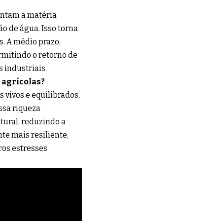
entam a matéria
o de água. Isso torna
s. A médio prazo,
rmitindo o retorno de
 industriais.
 agrícolas?
s vivos e equilibrados,
ssa riqueza
tural, reduzindo a
te mais resiliente,
ros estresses