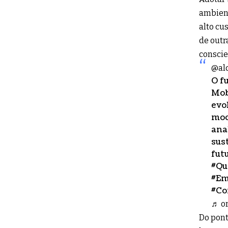
ambient
alto cu
de outr
conscie
@al
O f
Mob
evo
mod
ana
sus
fut
#Qu
#Em
#Co
♬ or
Do pont