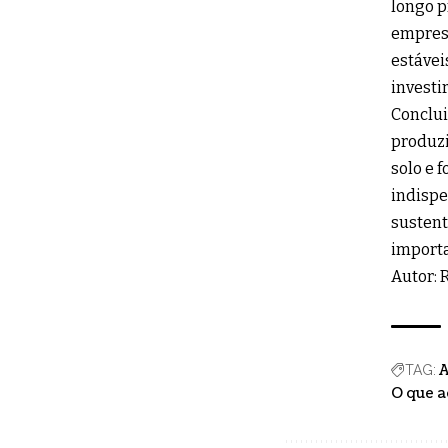
longo p
empresá
estávei
investi
Conclui
produzi
solo e 
indispe
sustent
importa
Autor: 
A
TAG:
O que a