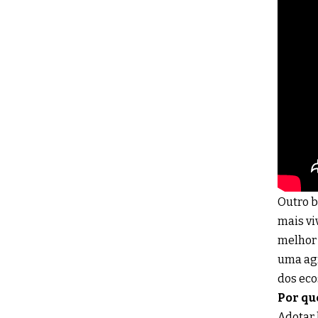
Outro b
mais vi
melhor 
uma agr
dos eco
Por qu
Adotar 