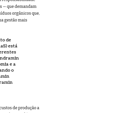
icos — que demandam
síduos orgânicos que,
ma gestão mais
ito de
aS) está
ferentes
Vendramin
omia e a
dando o
amin
ramin
 custos de produção a