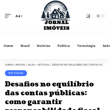
Aa
Font
Resizer
Home
Brasil
Notícias
Política
Tecnologia
Sobr
JORNAL IMOVEIS
>
BLOG
>
NOTÍCIAS
>
DESAFIOS NO EQUILÍBRIO DAS CONTAS PÚBLICAS: COMO GARANTIR RESPONSABILIDADE FISCAL SEM COMPROMETER INVESTIMENTOS SOCIAIS?
NOTÍCIAS
Desafios no equilíbrio
das contas públicas:
como garantir