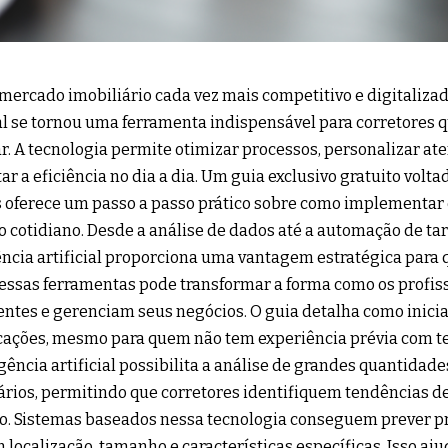
ercado imobiliário cada vez mais competitivo e digitalizado
ial se tornou uma ferramenta indispensável para corretores
r. A tecnologia permite otimizar processos, personalizar a
r a eficiência no dia a dia. Um guia exclusivo gratuito volta
 oferece um passo a passo prático sobre como implementar 
o cotidiano. Desde a análise de dados até a automação de tare
ência artificial proporciona uma vantagem estratégica para 
essas ferramentas pode transformar a forma como os profis
entes e gerenciam seus negócios. O guia detalha como inici
ações, mesmo para quem não tem experiência prévia com t
igência artificial possibilita a análise de grandes quantidad
ários, permitindo que corretores identifiquem tendências 
o. Sistemas baseados nessa tecnologia conseguem prever p
 localização, tamanho e características específicas. Isso aju