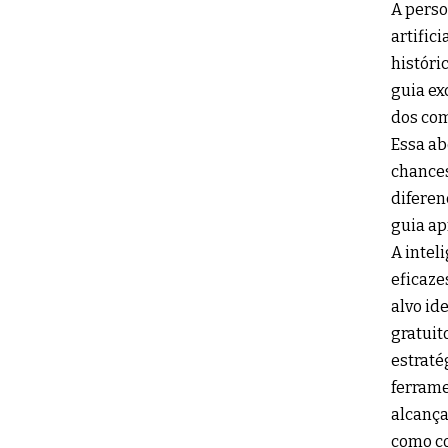
A perso
artific
históri
guia ex
dos com
Essa ab
chances
diferen
guia ap
A intel
eficaze
alvo id
gratuit
estraté
ferrame
alcança
como co