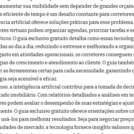
aumentar sua visibilidade sem depender de grandes orçam
o eficiente de tempo é um desafio constante para corretores 
ência artificial oferece soluções práticas para esse problem
ntes virtuais podem organizar agendas, priorizar tarefas e 
icos. O guia exclusivo gratuito detalha como essas tecnolo
das ao dia a dia, reduzindo o estresse e melhorando a orga
asto em atividades operacionais, os corretores conseguem 
gias de crescimento e atendimento ao cliente. O guia tam
r as ferramentas certas para cada necessidade, garantindo 
ia seja acessível e eficaz.
sso, a inteligência artificial contribui para a tomada de de
ado imobiliário. Com relatórios detalhados e análises em te
res podem avaliar o desempenho de suas estratégias e ajus
ente. O guia exclusivo gratuito oferece orientações sobre c
 usá-los para melhorar resultados. Seja para negociar preços
idades de mercado, a tecnologia fornece insights valiosos 