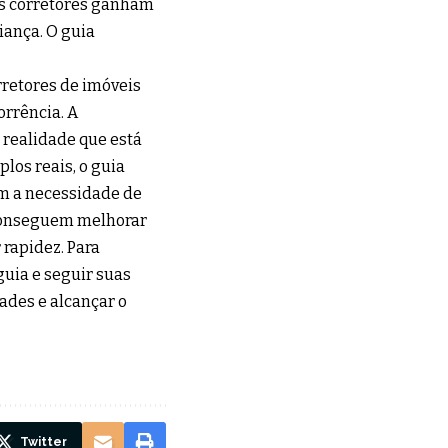
s corretores ganham
iança. O guia
rretores de imóveis
orrência. A
 realidade que está
los reais, o guia
em a necessidade de
 conseguem melhorar
 rapidez. Para
 guia e seguir suas
ades e alcançar o
Twitter