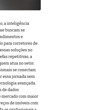
, a inteligência
 que buscam se
tendimentos e
do para corretores de
essas soluções no
fas repetitivas, a
quem atua no setor.
sionais se conectam
ar essa jornada sem
ecnologia avançada.
es de dados
de mercado com maior
reços de imóveis com
da os profissionais a