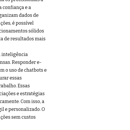
 confiança e a
organizam dados de
ões, é possível
acionamentos sólidos
ta de resultados mais
 inteligência
ensas. Responder e-
om o uso de chatbots e
urar essas
rabalho. Essas
iações e estratégias
camente. Com isso, a
il e personalizado. O
ações sem custos