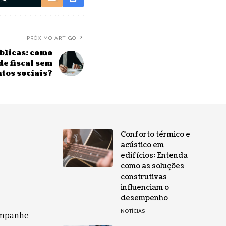
PRÓXIMO ARTIGO
úblicas: como
e fiscal sem
tos sociais?
Conforto térmico e
acústico em
edifícios: Entenda
como as soluções
construtivas
influenciam o
desempenho
NOTÍCIAS
companhe