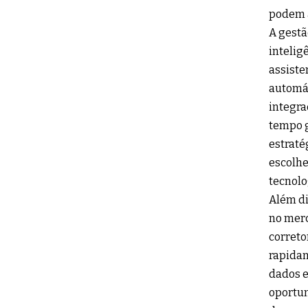
podem 
A gestã
intelig
assiste
automát
integra
tempo g
estraté
escolhe
tecnolog
Além di
no merc
correto
rapidam
dados e
oportun