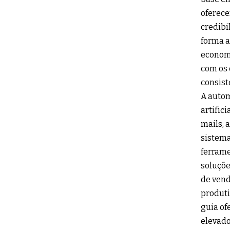
oferece
credibi
forma a
economi
com os 
consist
A autom
artific
mails, 
sistema
ferrame
soluçõe
de vend
produti
guia of
elevado