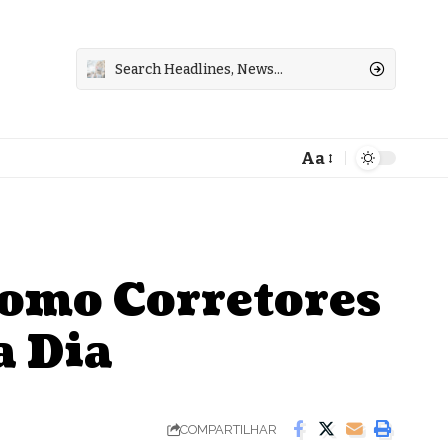
Aa
Font
Resizer
Como Corretores
a Dia
COMPARTILHAR