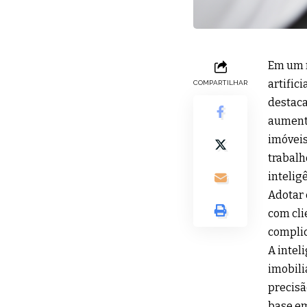
Em um m
artific
COMPARTILHAR
destaca
aumenta
imóveis
trabalh
intelig
Adotar 
com cli
complic
A intel
imobili
precisã
base em