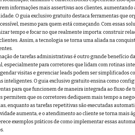
rem informações mais assertivas aos clientes, aumentando a
lidade. O guia exclusivo gratuito destaca ferramentas que 
cessível, mesmo para quem está começando. Com essas soluç
zar tempo e focar no que realmente importa: construir rel
clientes. Assim, a tecnologia se torna uma aliada na conquis
entes.
ação de tarefas administrativas é outro grande benefício da
ial, especialmente para corretores que lidam com rotinas int
agendar visitas e gerenciar leads podem ser simplificados c
s inteligentes. O guia exclusivo gratuito ensina como config
ntas para que funcionem de maneira integrada ao fluxo de t
s permitem que os corretores dediquem mais tempo a negoc
as, enquanto as tarefas repetitivas são executadas automati
vidade aumenta, e o atendimento ao cliente se torna mais ág
erece exemplos práticos de como implementar essas autom
s.