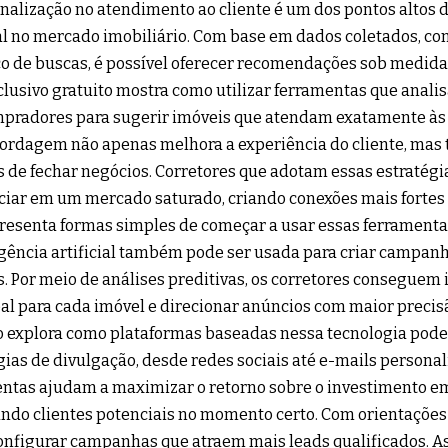
nalização no atendimento ao cliente é um dos pontos altos d
ial no mercado imobiliário. Com base em dados coletados, co
co de buscas, é possível oferecer recomendações sob medida 
clusivo gratuito mostra como utilizar ferramentas que ana
pradores para sugerir imóveis que atendam exatamente às
ordagem não apenas melhora a experiência do cliente, ma
 de fechar negócios. Corretores que adotam essas estratég
ciar em um mercado saturado, criando conexões mais fortes 
resenta formas simples de começar a usar essas ferrament
igência artificial também pode ser usada para criar campan
s. Por meio de análises preditivas, os corretores conseguem i
eal para cada imóvel e direcionar anúncios com maior precisã
o explora como plataformas baseadas nessa tecnologia pod
gias de divulgação, desde redes sociais até e-mails personal
ntas ajudam a maximizar o retorno sobre o investimento e
ndo clientes potenciais no momento certo. Com orientações c
nfigurar campanhas que atraem mais leads qualificados. As