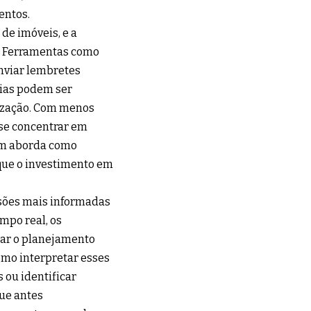
entos.
de imóveis, e a
a. Ferramentas como
enviar lembretes
gias podem ser
nização. Com menos
se concentrar em
bém aborda como
que o investimento em
cisões mais informadas
mpo real, os
tar o planejamento
omo interpretar esses
 ou identificar
que antes