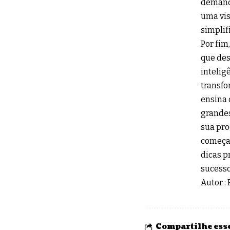
demanda
uma vis
simplif
Por fim
que des
intelig
transfo
ensina 
grandes
sua pro
começar
dicas p
sucesso
Autor :
Compartilhe esse