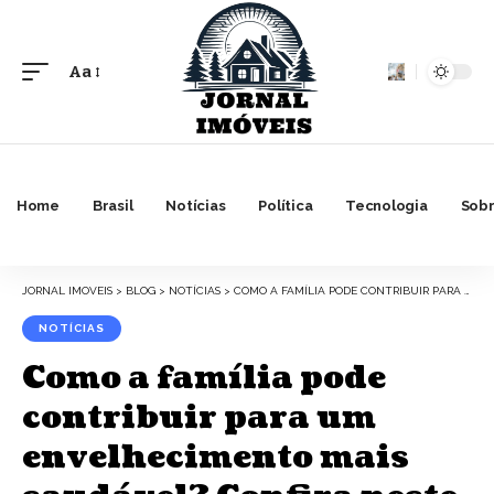
Aa
Font
Resizer
Home
Brasil
Notícias
Política
Tecnologia
Sobr
JORNAL IMOVEIS
>
BLOG
>
NOTÍCIAS
>
COMO A FAMÍLIA PODE CONTRIBUIR PARA UM ENVELHECIMENTO MAIS SAUDÁVEL? CONFIRA NESTE ARTIGO
NOTÍCIAS
Como a família pode
contribuir para um
envelhecimento mais