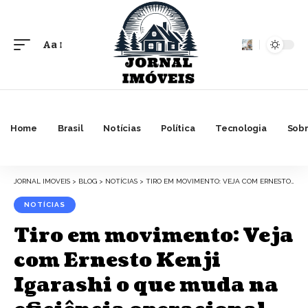
Aa
Font
Resizer
Home
Brasil
Notícias
Política
Tecnologia
Sobr
JORNAL IMOVEIS
>
BLOG
>
NOTÍCIAS
>
TIRO EM MOVIMENTO: VEJA COM ERNESTO KENJI IGARASHI O QUE MUDA NA EFICIÊNCIA OPERACIONAL REAL!
NOTÍCIAS
Tiro em movimento: Veja
com Ernesto Kenji
Igarashi o que muda na