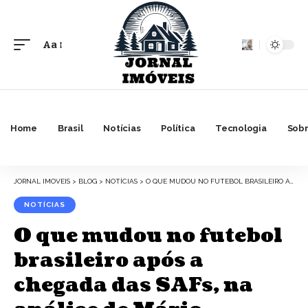
Aa
Font
Resizer
Home
Brasil
Notícias
Política
Tecnologia
Sobr
JORNAL IMOVEIS
>
BLOG
>
NOTÍCIAS
>
O QUE MUDOU NO FUTEBOL BRASILEIRO APÓS A CHEGADA DAS SAFS, NA ANÁLISE DE MÁRIO AUGUSTO DE CASTRO
NOTÍCIAS
O que mudou no futebol
brasileiro após a
chegada das SAFs, na