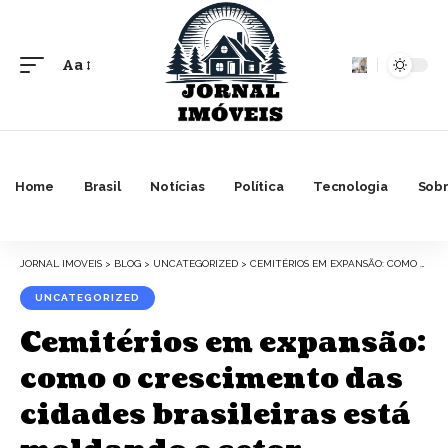
Aa
Font
Resizer
Home
Brasil
Notícias
Política
Tecnologia
Sobr
JORNAL IMOVEIS
>
BLOG
>
UNCATEGORIZED
>
CEMITÉRIOS EM EXPANSÃO: COMO O CRESCIMENTO DAS CIDADES BRASILEIRAS ESTÁ MOLDANDO O SETOR FUNERÁRIO
UNCATEGORIZED
Cemitérios em expansão:
como o crescimento das
cidades brasileiras está