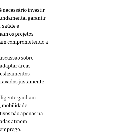
 necessário investir
 fundamental garantir
s, saúde e
am os projetos
cabam comprometendo a
discussão sobre
 adaptar áreas
deslizamentos.
agravados justamente
teligente ganham
, mobilidade
tivos não apenas na
zadas atraem
 emprego.