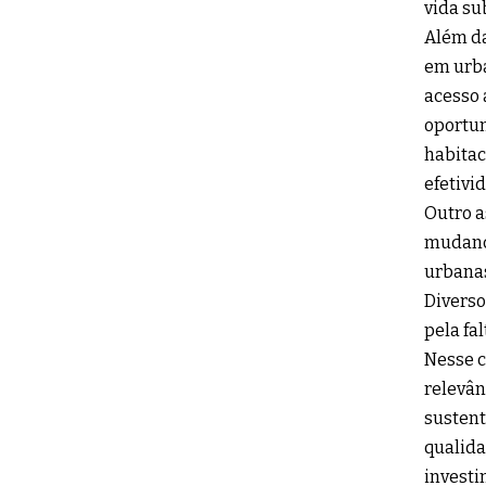
vida su
Além da
em urba
acesso 
oportu
habita
efetivi
Outro a
mudança
urbanas
Diverso
pela fa
Nesse c
relevân
sustent
qualida
investi