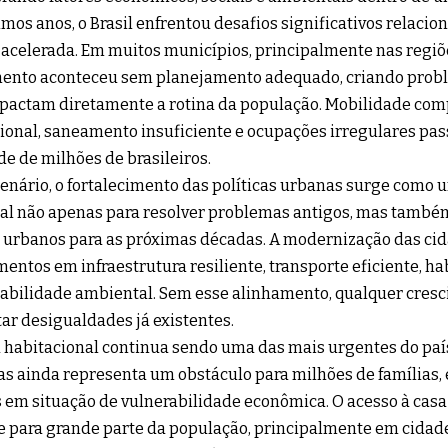
imos anos, o Brasil enfrentou desafios significativos relaci
acelerada. Em muitos municípios, principalmente nas regiõ
ento aconteceu sem planejamento adequado, criando probl
pactam diretamente a rotina da população. Mobilidade comp
ional, saneamento insuficiente e ocupações irregulares pas
de de milhões de brasileiros.
enário, o fortalecimento das políticas urbanas surge como 
al não apenas para resolver problemas antigos, mas também
 urbanos para as próximas décadas. A modernização das ci
mentos em infraestrutura resiliente, transporte eficiente, ha
abilidade ambiental. Sem esse alinhamento, qualquer cres
r desigualdades já existentes.
 habitacional continua sendo uma das mais urgentes do país.
s ainda representa um obstáculo para milhões de famílias,
 em situação de vulnerabilidade econômica. O acesso à cas
e para grande parte da população, principalmente em cidade