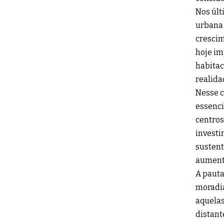
Nos últ
urbana 
crescim
hoje im
habitac
realida
Nesse c
essenci
centros
investi
sustent
aumenta
A pauta
moradia
aquelas
distant