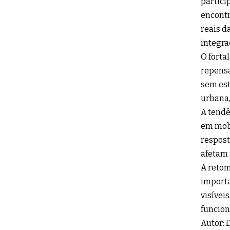
partici
encont
reais d
integra
O forta
repensa
sem est
urbana,
A tendê
em mobi
respost
afetam 
A retom
importa
visívei
funcion
Autor: 