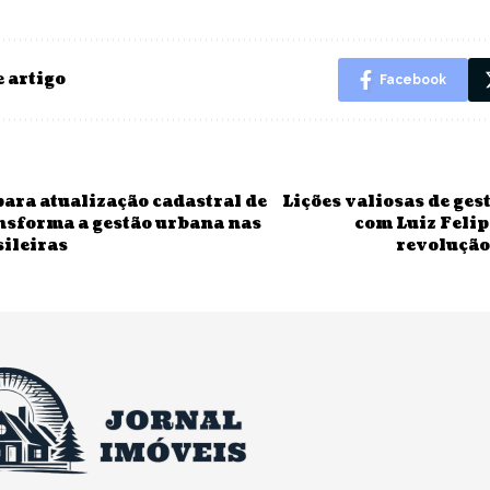
 artigo
Facebook
para atualização cadastral de
Lições valiosas de ges
nsforma a gestão urbana nas
com Luiz Felipe
sileiras
revolução