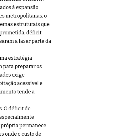
onados à expansão
es metropolitanas, o
emas estruturais que
rometida, déficit
saram a fazer parte da
uma estratégia
 para preparar os
dades exige
bitação acessível e
cimento tende a
 O déficit de
 especialmente
a própria permanece
s onde o custo de