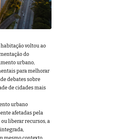
 habitação voltou ao
imentação do
jamento urbano,
entais para melhorar
nde debates sobre
dade de cidades mais
mento urbano
ente afetadas pela
ou liberar recursos, a
integrada,
um mesmo contexto.