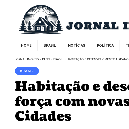
HOME
BRASIL
NOTÍCIAS
POLÍTICA
T
JORNAL IMOVEIS
>
BLOG
>
BRASIL
>
HABITAÇÃO E DESENVOLVIMENTO URBANO G
BRASIL
Habitação e de
força com novas
Cidades