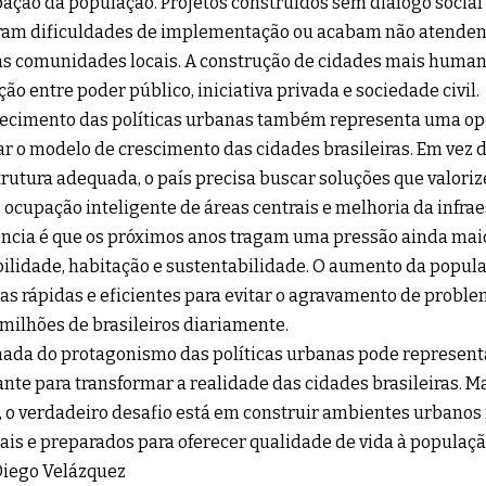
pação da população. Projetos construídos sem diálogo socia
ram dificuldades de implementação ou acabam não atenden
as comunidades locais. A construção de cidades mais huma
ção entre poder público, iniciativa privada e sociedade civil.
lecimento das políticas urbanas também representa uma o
r o modelo de crescimento das cidades brasileiras. Em vez d
rutura adequada, o país precisa buscar soluções que valori
 ocupação inteligente de áreas centrais e melhoria da infrae
ncia é que os próximos anos tragam uma pressão ainda mai
lidade, habitação e sustentabilidade. O aumento da popul
as rápidas e eficientes para evitar o agravamento de proble
milhões de brasileiros diariamente.
ada do protagonismo das políticas urbanas pode represen
nte para transformar a realidade das cidades brasileiras. M
s, o verdadeiro desafio está em construir ambientes urbanos 
ais e preparados para oferecer qualidade de vida à populaç
Diego Velázquez