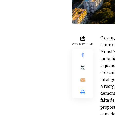
O avanç
centro 
COMPARTILHAR
Ministé
moradia
a quali
crescim
intelig
A reorg
demonst
falta d
propost
conside