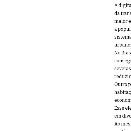
A digit
da tran
maior e
a popul
sistema
urbanos
No Bras
consegu
severas
reduzir
Outro p
habitaç
economi
Esse ef
em dive
Ao mesm