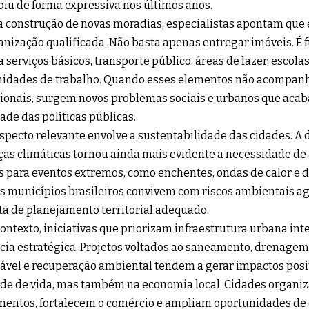
biu de forma expressiva nos últimos anos.
 construção de novas moradias, especialistas apontam que é
nização qualificada. Não basta apenas entregar imóveis. É
a serviços básicos, transporte público, áreas de lazer, escola
nidades de trabalho. Quando esses elementos não acompanh
cionais, surgem novos problemas sociais e urbanos que a
dade das políticas públicas.
specto relevante envolve a sustentabilidade das cidades. A 
s climáticas tornou ainda mais evidente a necessidade de
 para eventos extremos, como enchentes, ondas de calor e 
s municípios brasileiros convivem com riscos ambientais 
lta de planejamento territorial adequado.
ontexto, iniciativas que priorizam infraestrutura urbana in
cia estratégica. Projetos voltados ao saneamento, drenagem
ável e recuperação ambiental tendem a gerar impactos posi
de de vida, mas também na economia local. Cidades organi
mentos, fortalecem o comércio e ampliam oportunidades de