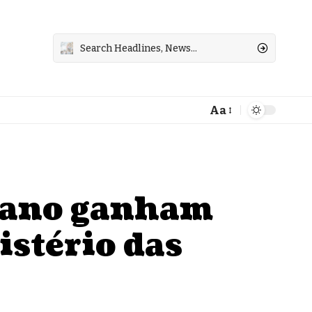
Aa
Font
Resizer
bano ganham
istério das