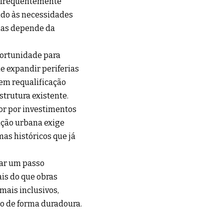
l frequentemente
do às necessidades
nas depende da
portunidade para
e expandir periferias
zem requalificação
strutura existente.
or por investimentos
ação urbana exige
mas históricos que já
tar um passo
ais do que obras
mais inclusivos,
ão de forma duradoura.