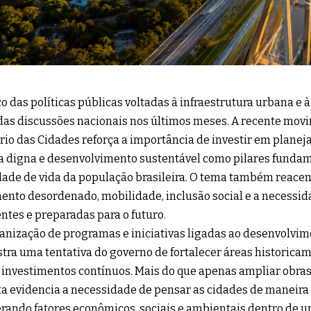
o das políticas públicas voltadas à infraestrutura urbana e à
das discussões nacionais nos últimos meses. A recente mov
rio das Cidades reforça a importância de investir em plane
 digna e desenvolvimento sustentável como pilares fundam
dade de vida da população brasileira. O tema também reace
ento desordenado, mobilidade, inclusão social e a necessi
entes e preparadas para o futuro.
anização de programas e iniciativas ligadas ao desenvolvi
ra uma tentativa do governo de fortalecer áreas historicam
e investimentos contínuos. Mais do que apenas ampliar obras 
a evidencia a necessidade de pensar as cidades de maneira 
rando fatores econômicos, sociais e ambientais dentro de 