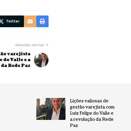
Twitter
PRÓXIMO ARTIGO
tão varejista
 do Valle e a
 da Rede Paz
Lições valiosas de
gestão varejista com
Luiz Felipe do Valle e
a revolução da Rede
Paz