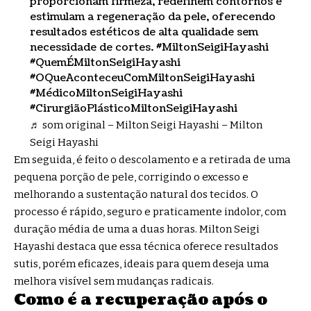
proporcionam firmeza, redefinem contornos e
estimulam a regeneração da pele, oferecendo
resultados estéticos de alta qualidade sem
necessidade de cortes.
#MiltonSeigiHayashi
#QuemÉMiltonSeigiHayashi
#OQueAconteceuComMiltonSeigiHayashi
#MédicoMiltonSeigiHayashi
#CirurgiãoPlásticoMiltonSeigiHayashi
♬ som original – Milton Seigi Hayashi – Milton
Seigi Hayashi
Em seguida, é feito o descolamento e a retirada de uma
pequena porção de pele, corrigindo o excesso e
melhorando a sustentação natural dos tecidos. O
processo é rápido, seguro e praticamente indolor, com
duração média de uma a duas horas. Milton Seigi
Hayashi destaca que essa técnica oferece resultados
sutis, porém eficazes, ideais para quem deseja uma
melhora visível sem mudanças radicais.
Como é a recuperação após o