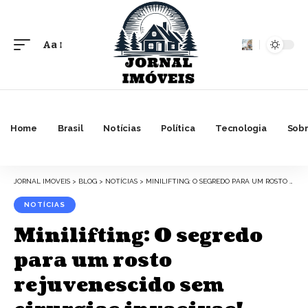
Aa
Font
Resizer
Home
Brasil
Notícias
Política
Tecnologia
Sobr
JORNAL IMOVEIS
>
BLOG
>
NOTÍCIAS
>
MINILIFTING: O SEGREDO PARA UM ROSTO REJUVENESCIDO SEM CIRURGIAS INVASIVAS!
NOTÍCIAS
Minilifting: O segredo
para um rosto
rejuvenescido sem