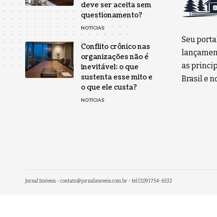
deve ser aceita sem
questionamento?
NOTÍCIAS
Seu porta
Conflito crônico nas
lançament
organizações não é
as princip
inevitável: o que
sustenta esse mito e
Brasil e 
o que ele custa?
NOTÍCIAS
Jornal Imóveis -
contato@jornalimoveis.com.br
- tel.(11)91754-6532