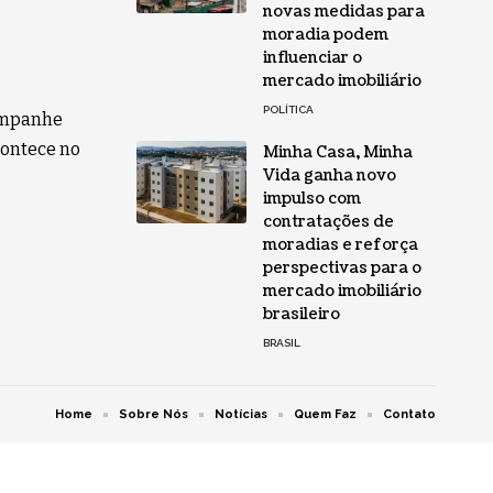
novas medidas para
moradia podem
influenciar o
mercado imobiliário
POLÍTICA
companhe
contece no
Minha Casa, Minha
Vida ganha novo
impulso com
contratações de
moradias e reforça
perspectivas para o
mercado imobiliário
brasileiro
BRASIL
Home
Sobre Nós
Notícias
Quem Faz
Contato