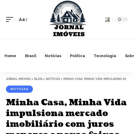
Aa
Font
Resizer
Home
Brasil
Notícias
Política
Tecnologia
Sobr
JORNAL IMOVEIS
>
BLOG
>
NOTÍCIAS
>
MINHA CASA, MINHA VIDA IMPULSIONA MERCADO IMOBILIÁRIO COM JUROS MENORES E NOVAS FAIXAS DE RENDA
NOTÍCIAS
Minha Casa, Minha Vida
impulsiona mercado
imobiliário com juros