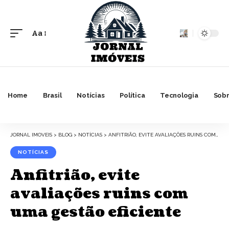
Aa
Font
Resizer
Home
Brasil
Notícias
Política
Tecnologia
Sobr
JORNAL IMOVEIS
>
BLOG
>
NOTÍCIAS
>
ANFITRIÃO, EVITE AVALIAÇÕES RUINS COM UMA GESTÃO EFICIENTE
NOTÍCIAS
Anfitrião, evite
avaliações ruins com
uma gestão eficiente