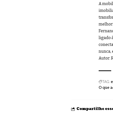
A mobil
imobili
transfo
melhori
Fernand
ligado 
conecta
nunca, 
Autor: 
e
TAG:
O que a
Compartilhe esse