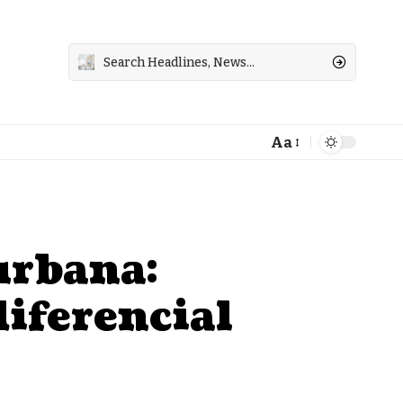
Aa
Font
Resizer
urbana:
iferencial