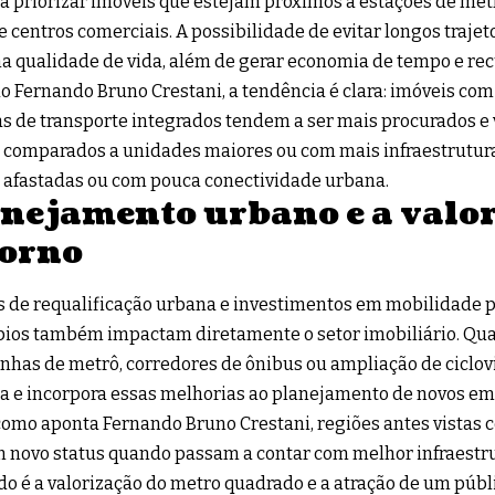
a priorizar imóveis que estejam próximos a estações de met
e centros comerciais. A possibilidade de evitar longos traje
na qualidade de vida, além de gerar economia de tempo e rec
 Fernando Bruno Crestani, a tendência é clara: imóveis com 
s de transporte integrados tendem a ser mais procurados e
comparados a unidades maiores ou com mais infraestrutura
 afastadas ou com pouca conectividade urbana.
nejamento urbano e a valor
orno
s de requalificação urbana e investimentos em mobilidade p
ios também impactam diretamente o setor imobiliário. Qua
inhas de metrô, corredores de ônibus ou ampliação de ciclov
a e incorpora essas melhorias ao planejamento de novos e
omo aponta Fernando Bruno Crestani, regiões antes vistas 
novo status quando passam a contar com melhor infraestru
do é a valorização do metro quadrado e a atração de um públ