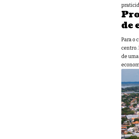
pratici
Pro
de 
Para o 
centro.
de uma 
economi