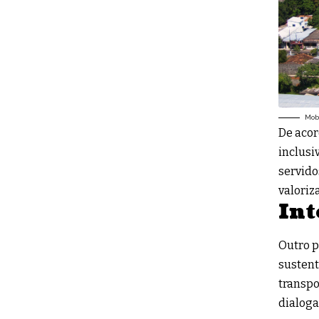
Mob
De aco
inclusi
servido
valoriz
Int
Outro p
sustent
transpo
dialoga