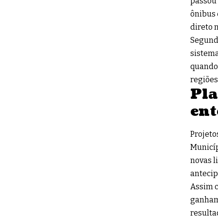
passou 
ônibus 
direto 
Segundo
sistema
quando 
regiões
Pla
ent
Projeto
Municíp
novas l
antecip
Assim c
ganham 
resulta