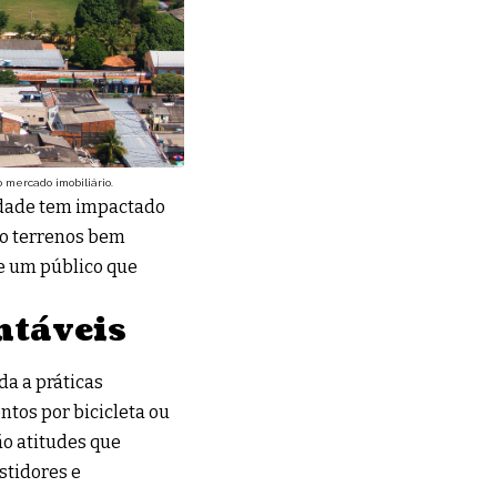
 mercado imobiliário.
idade tem impactado
do terrenos bem
e um público que
ntáveis
a a práticas
tos por bicicleta ou
ão atitudes que
stidores e