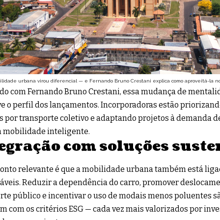
ilidade urbana virou diferencial — e Fernando Bruno Crestani explica como aproveitá-la no
rdo com Fernando Bruno Crestani, essa mudança de mental
ve o perfil dos lançamentos. Incorporadoras estão priorizan
s por transporte coletivo e adaptando projetos à demanda d
a mobilidade inteligente.
egração com soluções suste
onto relevante é que a mobilidade urbana também está ligad
áveis. Reduzir a dependência do carro, promover deslocamen
rte público e incentivar o uso de modais menos poluentes s
m com os critérios ESG — cada vez mais valorizados por inve