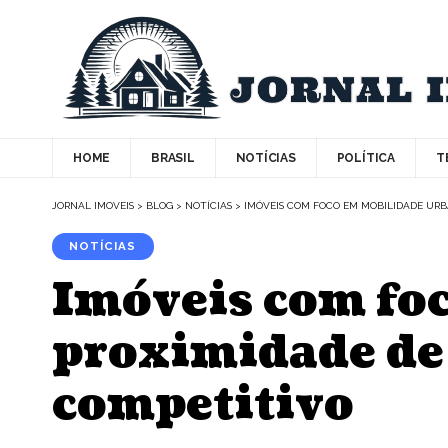
HOME
BRASIL
NOTÍCIAS
POLÍTICA
T
JORNAL IMOVEIS
>
BLOG
>
NOTÍCIAS
>
IMÓVEIS COM FOCO EM MOBILIDADE URB
NOTÍCIAS
Imóveis com fo
proximidade de 
competitivo