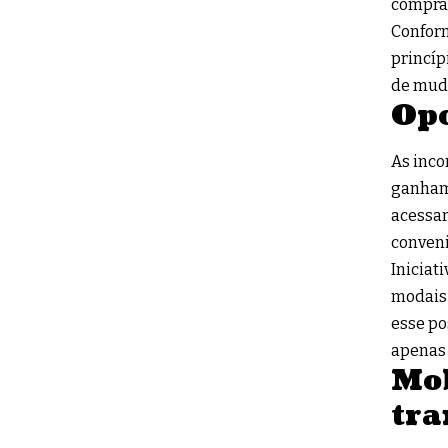
compra
Conform
princíp
de muda
Opo
As inco
ganham 
acessar
conveni
Iniciat
modais 
esse po
apenas 
Mob
tra