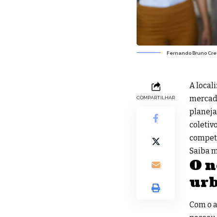
Fernando Bruno Cres
A local
mercado
COMPARTILHAR
planeja
coletiv
competi
Saiba m
O n
ur
Com o 