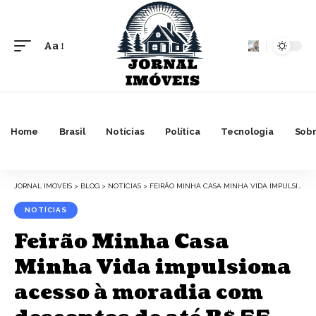
Aa
Font
Resizer
Home
Brasil
Notícias
Política
Tecnologia
Sobr
JORNAL IMOVEIS
>
BLOG
>
NOTÍCIAS
>
FEIRÃO MINHA CASA MINHA VIDA IMPULSIONA ACESSO À MORADIA COM DESCONTOS DE ATÉ R$ 55 MIL
NOTÍCIAS
Feirão Minha Casa
Minha Vida impulsiona
acesso à moradia com