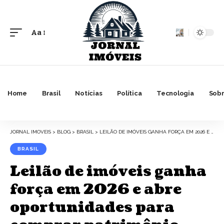
Aa
Font
Resizer
Home
Brasil
Notícias
Política
Tecnologia
Sobr
JORNAL IMOVEIS
>
BLOG
>
BRASIL
>
LEILÃO DE IMÓVEIS GANHA FORÇA EM 2026 E ABRE OPORTUNIDADES PARA COMPRAR PATRIMÔNIO COM DESCONTO
BRASIL
Leilão de imóveis ganha
força em 2026 e abre
oportunidades para