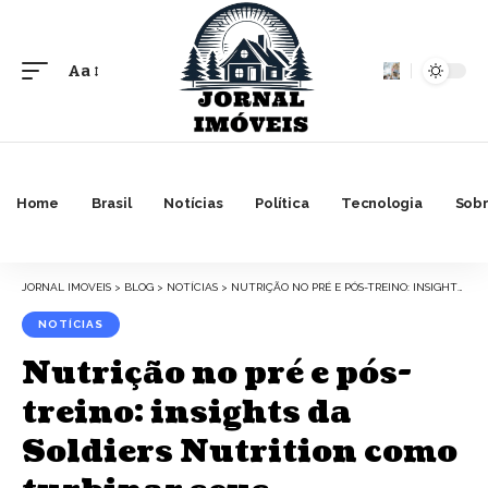
Aa
Font
Resizer
Home
Brasil
Notícias
Política
Tecnologia
Sobr
JORNAL IMOVEIS
>
BLOG
>
NOTÍCIAS
>
NUTRIÇÃO NO PRÉ E PÓS-TREINO: INSIGHTS DA SOLDIERS NUTRITION COMO TURBINAR SEUS RESULTADOS E ACELERAR A RECUPERAÇÃO MUSCULAR
NOTÍCIAS
Nutrição no pré e pós-
treino: insights da
Soldiers Nutrition como