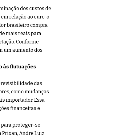
minação dos custos de
em relação ao euro, o
or brasileiro compra
 de mais reais para
rtação. Conforme
 em um aumento dos
 às flutuações
revisibilidade das
atores, como mudanças
aís importador. Essa
ções financeiras e
e para proteger-se
 Prixan, Andre Luiz