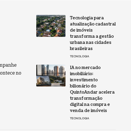
Tecnologia para
atualização cadastral
de imóveis
transforma a gestão
urbana nas cidades
brasileiras
TECNOLOGIA
companhe
IA no mercado
contece no
imobiliário:
investimento
bilionário do
QuintoAndar acelera
transformação
digital na compra e
venda de imóveis
TECNOLOGIA