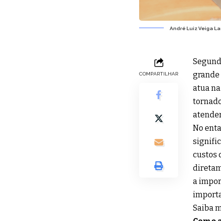
André Luiz Veiga La
Segundo
grande 
COMPARTILHAR
atua na
tornado
atender
No enta
signifi
custos 
diretam
a impor
importa
Saiba m