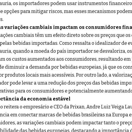
auria, os importadores podem usar instrumentos financeiro
 e opções para mitigar riscos, mas esses mecanismos podem
s.
s variações cambiais impactam os consumidores fina
uações cambiais têm um efeito direto sobre os preços que os
elas bebidas importadas. Como ressalta o idealizador de e
auria, quando a moeda do país importador se desvaloriza, o
m os custos aumentados aos consumidores, resultando em p
de diminuir a demanda por bebidas europeias, já que os c
or produtos locais mais acessíveis. Por outro lado, a valoriz
dor pode levar a uma redução dos preços das bebidas impo
rativas para os consumidores e potencialmente aumentand
rtância da economia estável
 reitera o empresário e CEO da Prixan, Andre Luiz Veiga Lau
ncia em conectar marcas de bebidas brasileiras na Europa e 
dores, as variações cambiais podem impactar tanto o preço
bilidade das bebidas europeias, destacando a importância