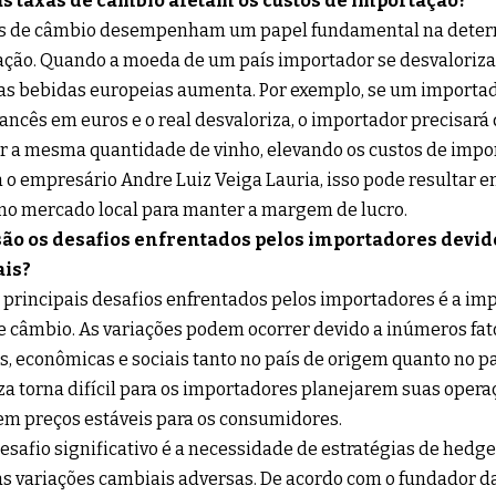
s taxas de câmbio afetam os custos de importação?
as de câmbio desempenham um papel fundamental na deter
ção. Quando a moeda de um país importador se desvaloriza 
as bebidas europeias aumenta. Por exemplo, se um importad
rancês em euros e o real desvaloriza, o importador precisará
 a mesma quantidade de vinho, elevando os custos de impo
 o empresário Andre Luiz Veiga Lauria, isso pode resultar
no mercado local para manter a margem de lucro.
são os desafios enfrentados pelos importadores devido
is?
principais desafios enfrentados pelos importadores é a imp
e câmbio. As variações podem ocorrer devido a inúmeros f
as, econômicas e sociais tanto no país de origem quanto no p
za torna difícil para os importadores planejarem suas opera
em preços estáveis para os consumidores.
esafio significativo é a necessidade de estratégias de hedg
as variações cambiais adversas. De acordo com o fundador da