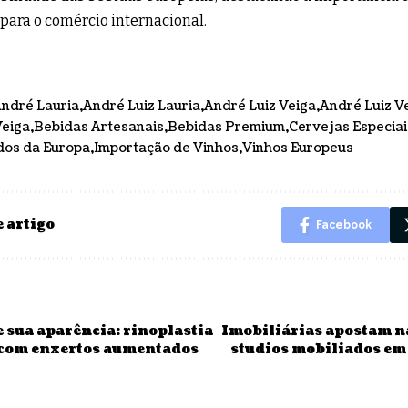
 para o comércio internacional.
ndré Lauria
André Luiz Lauria
André Luiz Veiga
André Luiz V
Veiga
Bebidas Artesanais
Bebidas Premium
Cervejas Especiai
dos da Europa
Importação de Vinhos
Vinhos Europeus
 artigo
Facebook
 sua aparência: rinoplastia
Imobiliárias apostam n
 com enxertos aumentados
studios mobiliados em 