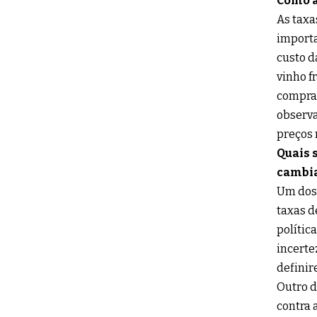
Como a
As tax
importa
custo d
vinho f
comprar
observa
preços 
Quais 
cambia
Um dos 
taxas d
polític
incerte
definir
Outro d
contra 