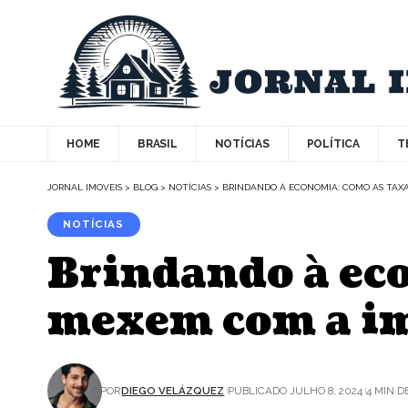
HOME
BRASIL
NOTÍCIAS
POLÍTICA
T
JORNAL IMOVEIS
>
BLOG
>
NOTÍCIAS
>
BRINDANDO À ECONOMIA: COMO AS TAXA
NOTÍCIAS
Brindando à ec
mexem com a im
POR
DIEGO VELÁZQUEZ
PUBLICADO JULHO 8, 2024
4 MIN D