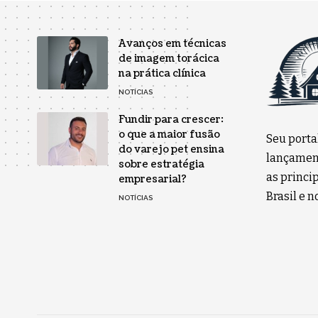
Avanços em técnicas
de imagem torácica
na prática clínica
NOTÍCIAS
Fundir para crescer:
o que a maior fusão
Seu porta
do varejo pet ensina
lançament
sobre estratégia
as princip
empresarial?
Brasil e 
NOTÍCIAS