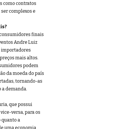
s como contratos
 ser complexos e
is?
 consumidores finais
ventos Andre Luiz
s importadores
reços mais altos.
onsumidores podem
ação da moeda do país
rtadas, tornando-as
o a demanda.
ria, que possui
vice-versa, para os
 quanto a
 de uma economia