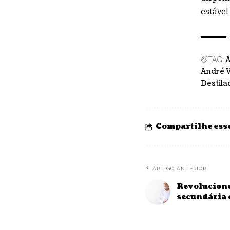
estável
A
TAG:
André 
Destila
Compartilhe esse
ARTIGO ANTERIOR
Revolucione
secundária