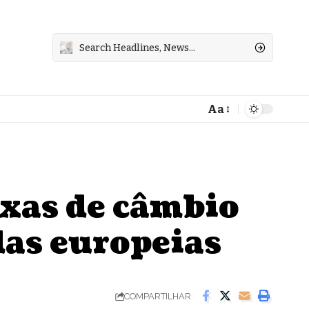
Aa
Font
Resizer
axas de câmbio
as europeias
COMPARTILHAR