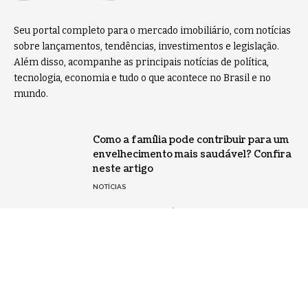
Seu portal completo para o mercado imobiliário, com notícias
sobre lançamentos, tendências, investimentos e legislação.
Além disso, acompanhe as principais notícias de política,
tecnologia, economia e tudo o que acontece no Brasil e no
mundo.
Como a família pode contribuir para um
envelhecimento mais saudável? Confira
neste artigo
NOTÍCIAS
Ramagem na Flórida: exposição
internacional, repercussão política e
impactos na imagem pública
BRASIL
Home
Sobre Nós
Notícias
Quem Faz
Contato