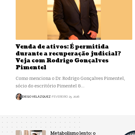
Venda de ativos: É permitida
durante a recuperação judicial?
Veja com Rodrigo Gonçalves
Pimentel
Como menciona o Dr. Rodrigo Gonçalves Pimentel,
sócio do escritório Pimentel &…
DIEGO VELÁZQUEZ
FEVEREIRO 25, 2026
Metabolismo lento: o