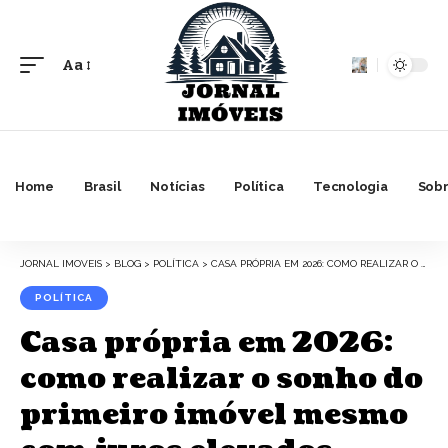
Aa
Font
Resizer
Home
Brasil
Notícias
Política
Tecnologia
Sobr
JORNAL IMOVEIS
>
BLOG
>
POLÍTICA
>
CASA PRÓPRIA EM 2026: COMO REALIZAR O SONHO DO PRIMEIRO IMÓVEL MESMO COM JUROS ELEVADOS
POLÍTICA
Casa própria em 2026:
como realizar o sonho do
primeiro imóvel mesmo