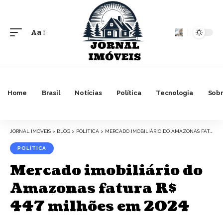
Aa
Font
Resizer
Home
Brasil
Notícias
Política
Tecnologia
Sobr
JORNAL IMOVEIS
>
BLOG
>
POLÍTICA
>
MERCADO IMOBILIÁRIO DO AMAZONAS FATURA R$ 447 MILHÕES EM 2024
POLÍTICA
Mercado imobiliário do
Amazonas fatura R$
447 milhões em 2024