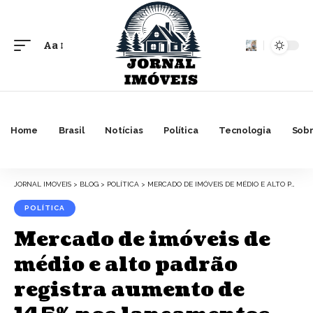
Aa
Font
Resizer
Home
Brasil
Notícias
Política
Tecnologia
Sobr
JORNAL IMOVEIS
>
BLOG
>
POLÍTICA
>
MERCADO DE IMÓVEIS DE MÉDIO E ALTO PADRÃO REGISTRA AUMENTO DE 145% NOS LANÇAMENTOS EM UM ANO
POLÍTICA
Mercado de imóveis de
médio e alto padrão
registra aumento de