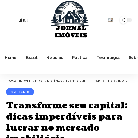
Aa
Font
Resizer
Home
Brasil
Notícias
Política
Tecnologia
Sobr
JORNAL IMOVEIS
>
BLOG
>
NOTÍCIAS
>
TRANSFORME SEU CAPITAL: DICAS IMPERDÍVEIS PARA LUCRAR NO MERCADO IMOBILIÁRIO
NOTÍCIAS
Transforme seu capital:
dicas imperdíveis para
lucrar no mercado