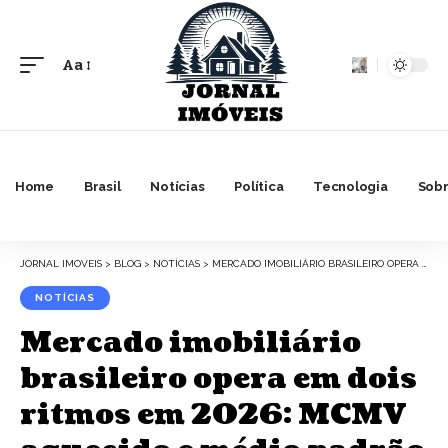
Aa
Font
Resizer
Home
Brasil
Notícias
Política
Tecnologia
Sobr
JORNAL IMOVEIS
>
BLOG
>
NOTÍCIAS
>
MERCADO IMOBILIÁRIO BRASILEIRO OPERA EM DOIS RITMOS EM 2026: MCMV AQUECIDO E MÉDIO PADRÃO EM RECUO, ENQUANTO ALUGUEL PRESSIONA QUEM NÃO CONSEGUE COMPRAR
NOTÍCIAS
Mercado imobiliário
brasileiro opera em dois
ritmos em 2026: MCMV