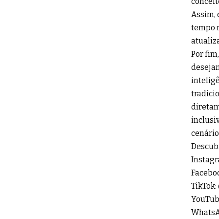
conceit
Assim, 
tempo r
atualiz
Por fim
desejam
intelig
tradici
diretam
inclusi
cenário
Descubr
Instagr
Facebo
TikTok:
YouTub
WhatsA