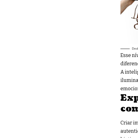
Des
Esse ní
diferen
A intel
ilumina
emocion
Exp
co
Criar i
autenti