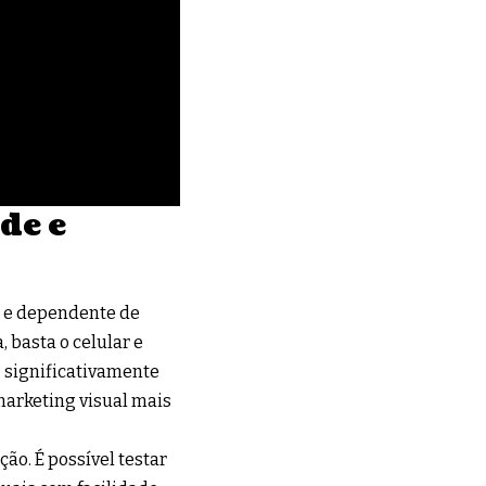
de e
o e dependente de
 basta o celular e
z significativamente
 marketing visual mais
ão. É possível testar