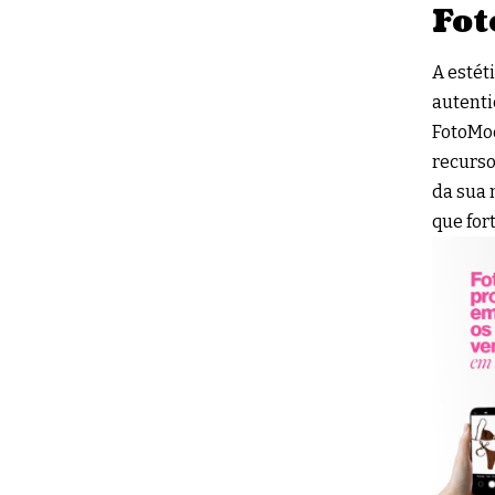
Fot
A estét
autenti
FotoMod
recurso
da sua 
que for