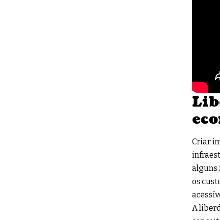
Lib
ec
Criar i
infraes
alguns 
os cust
acessív
A liber