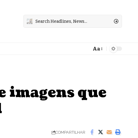
Aa
Font
Resizer
ie imagens que
l
COMPARTILHAR