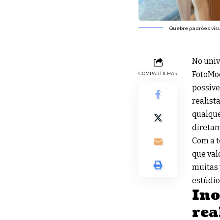
Quebre padrões visu
No univ
FotoMo
COMPARTILHAR
possíve
realist
qualque
diretam
Com a t
que val
muitas 
estúdio
Ino
rea