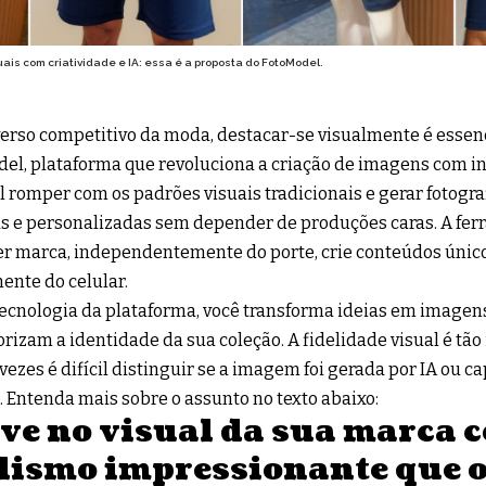
ais com criatividade e IA: essa é a proposta do FotoModel.
erso competitivo da moda, destacar-se visualmente é essen
del
, plataforma que revoluciona a criação de imagens com inte
l romper com os padrões visuais tradicionais e gerar fotogra
as e personalizadas sem depender de produções caras. A fe
r marca, independentemente do porte, crie conteúdos único
ente do celular.
ecnologia da plataforma, você transforma ideias em imagens
orizam a identidade da sua coleção. A fidelidade visual é tã
vezes é difícil distinguir se a imagem foi gerada por IA ou 
. Entenda mais sobre o assunto no texto abaixo:
ve no visual da sua marca 
lismo impressionante que 