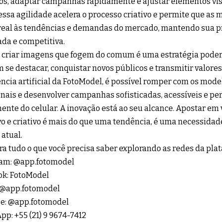
os, adaptar campanhas rapidamente e ajustar elementos vis
essa agilidade acelera o processo criativo e permite que a
eal às tendências e demandas do mercado, mantendo sua pr
ada e competitiva.
, criar imagens que fogem do comum é uma estratégia pode
 se destacar, conquistar novos públicos e transmitir valores
ência artificial da FotoModel, é possível romper com os mode
onais e desenvolver campanhas sofisticadas, acessíveis e pe
ente do celular. A inovação está ao seu alcance. Apostar em v
vo e criativo é mais do que uma tendência, é uma necessidad
 atual.
a tudo o que você precisa saber explorando as redes da pla
am:
@app.fotomodel
ok:
FotoModel
@app.fotomodel
e:
@app.fotomodel
pp:
+55 (21) 9 9674-7412