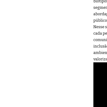
biotipo
segment
abordag
público
Nesse s
cada pe
comunic
inclusã
ambient
valoriz