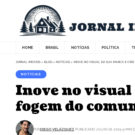
HOME
BRASIL
NOTÍCIAS
POLÍTICA
T
JORNAL IMOVEIS
>
BLOG
>
NOTÍCIAS
>
INOVE NO VISUAL DA SUA MARCA E CR
NOTÍCIAS
Inove no visual
fogem do comu
POR
DIEGO VELÁZQUEZ
PUBLICADO JULHO 16, 2025
5 MIN 