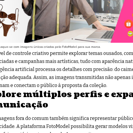
taque-se com imagens únicas criadas pelo FotoModel para sua marca.
vel de controle criativo permite explorar temas ousados, co
ciadas e campanhas mais artísticas, tudo com aparência natu
igência artificial processa os detalhes com precisão: do caim
ção adequada. Assim, as imagens transmitidas não apenas
am e conectam o público à proposta da coleção.
lore múltiplos perfis e ex
municação
magens fora do comum também significa representar públic
cidade. A plataforma FotoModel possibilita gerar modelos vi