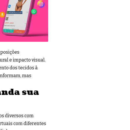
mposições
ral e impacto visual.
ento dos tecidos à
 informam, mas
panda sua
os diversos com
rtuais com diferentes