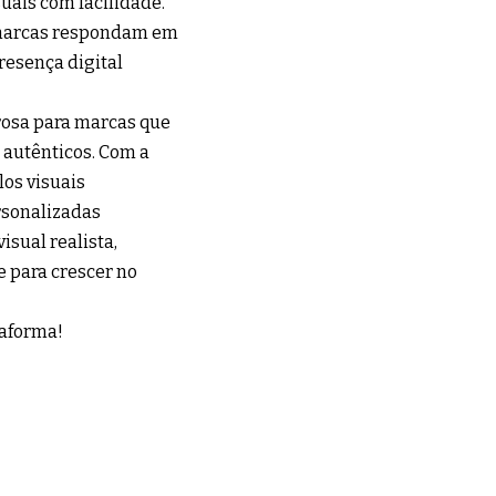
uais com facilidade.
s marcas respondam em
esença digital
rosa para marcas que
 autênticos. Com a
los visuais
rsonalizadas
isual realista,
e para crescer no
taforma!