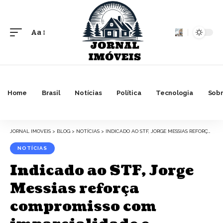
Aa
Font
Resizer
Home
Brasil
Notícias
Política
Tecnologia
Sobr
JORNAL IMOVEIS
>
BLOG
>
NOTÍCIAS
>
INDICADO AO STF, JORGE MESSIAS REFORÇA COMPROMISSO COM IMPARCIALIDADE E SEPARAÇÃO DOS PODERES EM CARTA AO SENADO
NOTÍCIAS
Indicado ao STF, Jorge
Messias reforça
compromisso com