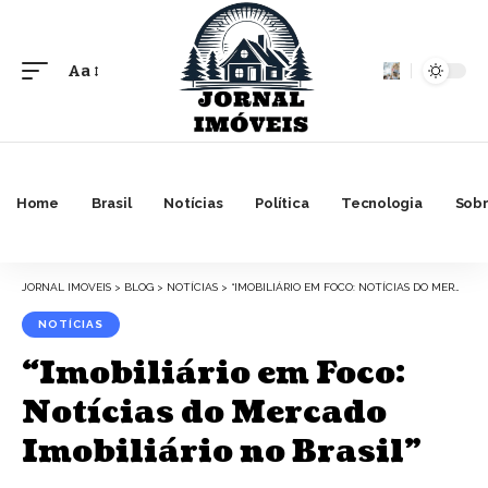
Aa
Font
Resizer
Home
Brasil
Notícias
Política
Tecnologia
Sobr
JORNAL IMOVEIS
>
BLOG
>
NOTÍCIAS
>
“IMOBILIÁRIO EM FOCO: NOTÍCIAS DO MERCADO IMOBILIÁRIO NO BRASIL”
NOTÍCIAS
“Imobiliário em Foco:
Notícias do Mercado
Imobiliário no Brasil”