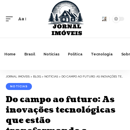
Aa
Font
Resizer
Home
Brasil
Notícias
Política
Tecnologia
Sobr
JORNAL IMOVEIS
>
BLOG
>
NOTÍCIAS
>
DO CAMPO AO FUTURO: AS INOVAÇÕES TECNOLÓGICAS QUE ESTÃO TRANSFORMANDO A AGRICULTURA MARANHENSE
NOTÍCIAS
Do campo ao futuro: As
inovações tecnológicas
que estão