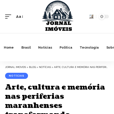
Aa
Font
Resizer
Home
Brasil
Notícias
Política
Tecnologia
Sobr
JORNAL IMOVEIS
>
BLOG
>
NOTÍCIAS
>
ARTE, CULTURA E MEMÓRIA NAS PERIFERIAS MARANHENSES TRANSFORMANDO TERRITÓRIOS EM ESPAÇOS DE CIDADANIA
NOTÍCIAS
Arte, cultura e memória
nas periferias
maranhenses