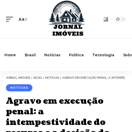
Aa
Font
Resizer
Home
Brasil
Notícias
Política
Tecnologia
Sobr
JORNAL IMOVEIS
>
BLOG
>
NOTÍCIAS
>
AGRAVO EM EXECUÇÃO PENAL: A INTEMPESTIVIDADE DO RECURSO E A DECISÃO DO DESEMBARGADOR ALEXANDRE VICTOR DE CARVALHO
NOTÍCIAS
Agravo em execução
penal: a
intempestividade do