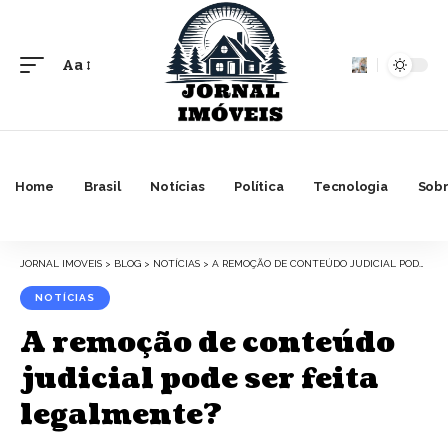
Aa
Font
Resizer
Home
Brasil
Notícias
Política
Tecnologia
Sobr
JORNAL IMOVEIS
>
BLOG
>
NOTÍCIAS
>
A REMOÇÃO DE CONTEÚDO JUDICIAL PODE SER FEITA LEGALMENTE?
NOTÍCIAS
A remoção de conteúdo
judicial pode ser feita
legalmente?