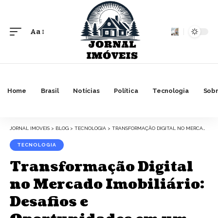
Aa
Font
Resizer
Home
Brasil
Notícias
Política
Tecnologia
Sobr
JORNAL IMOVEIS
>
BLOG
>
TECNOLOGIA
>
TRANSFORMAÇÃO DIGITAL NO MERCADO IMOBILIÁRIO: DESAFIOS E OPORTUNIDADES EM UM SETOR EM EVOLUÇÃO
TECNOLOGIA
Transformação Digital
no Mercado Imobiliário:
Desafios e