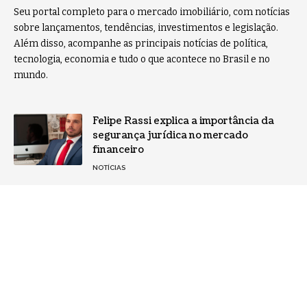
Seu portal completo para o mercado imobiliário, com notícias
sobre lançamentos, tendências, investimentos e legislação.
Além disso, acompanhe as principais notícias de política,
tecnologia, economia e tudo o que acontece no Brasil e no
mundo.
Felipe Rassi explica a importância da
segurança jurídica no mercado
financeiro
NOTÍCIAS
Descubra quais são os indicadores de
qualidade em mamografia que
garantem a segurança?
NOTÍCIAS
Home
Sobre Nós
Notícias
Quem Faz
Contato
Jornal Imóveis -
contato@jornalimoveis.com.br
- tel.(11)91754-6532