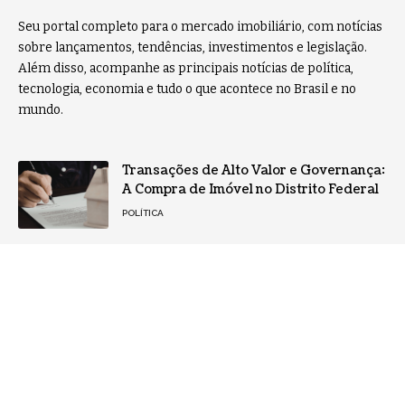
Seu portal completo para o mercado imobiliário, com notícias
sobre lançamentos, tendências, investimentos e legislação.
Além disso, acompanhe as principais notícias de política,
tecnologia, economia e tudo o que acontece no Brasil e no
mundo.
Transações de Alto Valor e Governança:
A Compra de Imóvel no Distrito Federal
POLÍTICA
Leilão de imóveis com desconto:
oportunidade real ou risco disfarçado
para investidores?
NOTÍCIAS
Home
Sobre Nós
Notícias
Quem Faz
Contato
Jornal Imóveis -
contato@jornalimoveis.com.br
- tel.(11)91754-6532