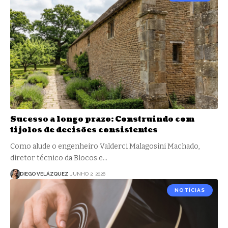
Sucesso a longo prazo: Construindo com
tijolos de decisões consistentes
Como alude o engenheiro Valderci Malagosini Machado,
diretor técnico da Blocos e…
DIEGO VELÁZQUEZ
JUNHO 2, 2026
NOTÍCIAS