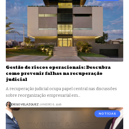
Gestão de riscos operacionais: Descubra
como prevenir falhas na recuperação
judicial
A recuperação judicial ocupa papel central nas discussões
sobre reorganização empresarial em…
DIEGO VELÁZQUEZ
JANEIRO 6, 2026
NOTÍCIAS