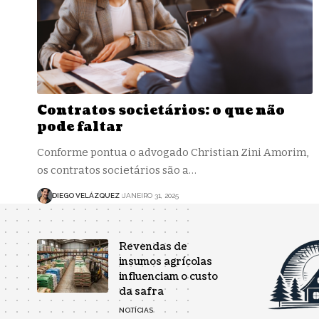
Contratos societários: o que não
pode faltar
Conforme pontua o advogado Christian Zini Amorim,
os contratos societários são a…
DIEGO VELÁZQUEZ
JANEIRO 31, 2025
Revendas de
insumos agrícolas
influenciam o custo
da safra
NOTÍCIAS