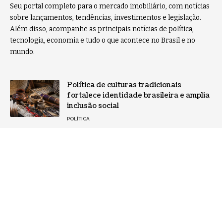
Seu portal completo para o mercado imobiliário, com notícias
sobre lançamentos, tendências, investimentos e legislação.
Além disso, acompanhe as principais notícias de política,
tecnologia, economia e tudo o que acontece no Brasil e no
mundo.
Política de culturas tradicionais
fortalece identidade brasileira e amplia
inclusão social
POLÍTICA
Como selecionar temas transversais
relevantes para o calendário escolar?
NOTÍCIAS
Home
Sobre Nós
Notícias
Quem Faz
Contato
Jornal Imóveis -
contato@jornalimoveis.com.br
- tel.(11)91754-6532