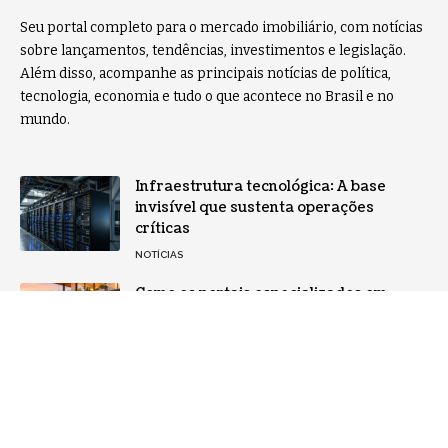
Seu portal completo para o mercado imobiliário, com notícias
sobre lançamentos, tendências, investimentos e legislação.
Além disso, acompanhe as principais notícias de política,
tecnologia, economia e tudo o que acontece no Brasil e no
mundo.
Infraestrutura tecnológica: A base
invisível que sustenta operações
críticas
NOTÍCIAS
Como os portais especializados em
imóveis estão transformando o
consumo de informação no ambiente
digital
NOTÍCIAS
Home
Sobre Nós
Notícias
Quem Faz
Contato