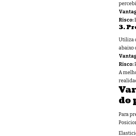
percebi
Vanta
Risco:
E
3. Pr
Utiliza
abaixo 
Vanta
Risco:
P
A melho
realida
Var
do 
Para pr
Posicio
Elastic