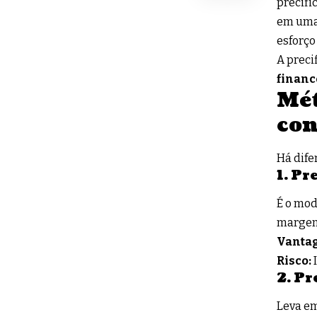
precifi
em uma 
esforço
A preci
financ
Mét
con
Há dife
1. Pr
É o mod
margem
Vanta
Risco:
I
2. Pr
Leva e