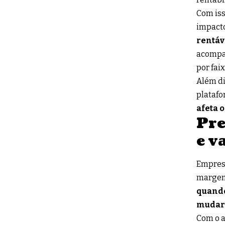
Com iss
impacto
rentáv
acompan
por fai
Além di
platafo
afeta 
Pre
e v
Empresa
margem 
quando
mudar 
Com o a