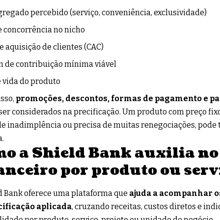
gregado percebido (serviço, conveniência, exclusividade)
e concorrência no nicho
e aquisição de clientes (CAC)
 de contribuição mínima viável
e vida do produto
sso,
promoções, descontos, formas de pagamento e p
er considerados na precificação. Um produto com preço fixo
de inadimplência ou precisa de muitas renegociações, pode 
a.
o a Shield Bank auxilia no
anceiro por produto ou serv
d Bank oferece uma plataforma que
ajuda a acompanhar os
cificação aplicada
, cruzando receitas, custos diretos e ind
lidade por produto, serviço, projeto ou unidade de negócio.