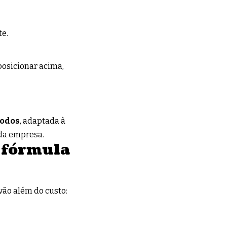
te.
posicionar acima,
todos
, adaptada à
 da empresa.
 fórmula
 vão além do custo: