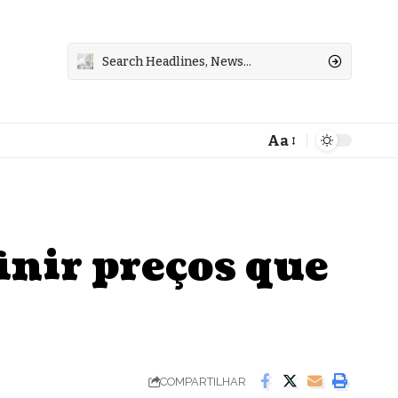
Aa
Font
Resizer
inir preços que
COMPARTILHAR