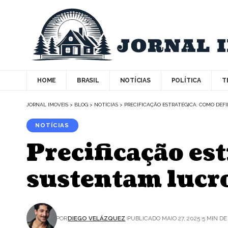
HOME
BRASIL
NOTÍCIAS
POLÍTICA
T
JORNAL IMOVEIS
>
BLOG
>
NOTÍCIAS
>
PRECIFICAÇÃO ESTRATÉGICA: COMO DEF
NOTÍCIAS
Precificação es
sustentam lucro
POR
DIEGO VELÁZQUEZ
PUBLICADO MAIO 27, 2025
5 MIN DE