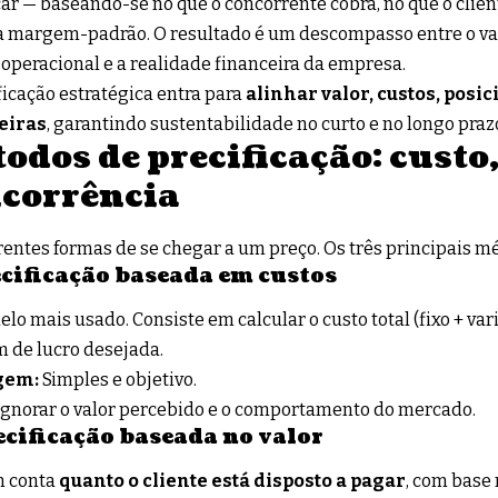
car — baseando-se no que o concorrente cobra, no que o clie
margem-padrão. O resultado é um descompasso entre o val
 operacional e a realidade financeira da empresa.
ficação estratégica entra para
alinhar valor, custos, pos
eiras
, garantindo sustentabilidade no curto e no longo praz
odos de precificação: custo,
corrência
rentes formas de se chegar a um preço. Os três principais m
ecificação baseada em custos
elo mais usado. Consiste em calcular o custo total (fixo + var
 de lucro desejada.
gem:
Simples e objetivo.
gnorar o valor percebido e o comportamento do mercado.
ecificação baseada no valor
m conta
quanto o cliente está disposto a pagar
, com base