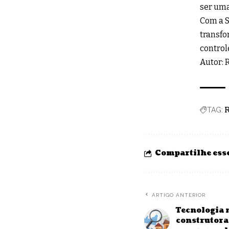
ser uma
Com a S
transfo
control
Autor: 
R
TAG:
Compartilhe esse
ARTIGO ANTERIOR
Tecnologia 
construtora