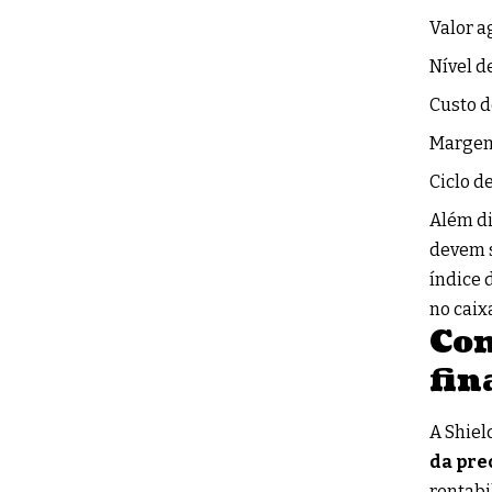
Valor a
Nível d
Custo d
Margem
Ciclo d
Além di
devem s
índice 
no caix
Com
fin
A Shiel
da pre
rentabi