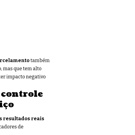
arcelamento
também
, mas que tem alto
ter impacto negativo
 controle
iço
 resultados reais
icadores de