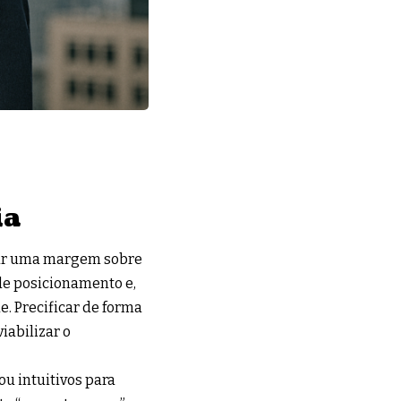
ia
icar uma margem sobre
de posicionamento e,
. Precificar de forma
iabilizar o
u intuitivos para