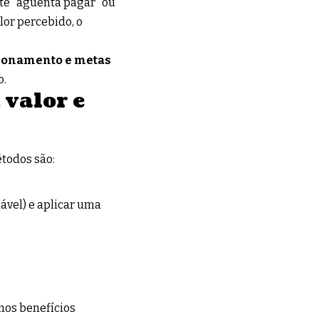
nte “aguenta pagar” ou
or percebido, o
icionamento e metas
o.
 valor e
étodos são:
iável) e aplicar uma
 nos benefícios