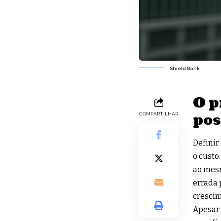
Shield Bank
O p
pos
COMPARTILHAR
Definir
o custo
ao mesm
errada 
crescim
Apesar 