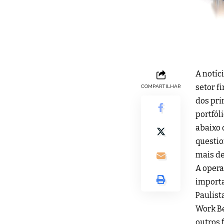
A notíc
setor f
COMPARTILHAR
dos pri
portfól
abaixo 
questio
mais de
A opera
importa
Paulist
Work Be
outros 