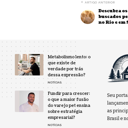
ARTIGO ANTERIOR
Descubra os 
buscados pe
no Rio e em
Metabolismo lento: o
que existe de
verdade por trás
dessa expressão?
NOTÍCIAS
Fundir para crescer:
Seu porta
o que a maior fusão
lançament
do varejo pet ensina
as princip
sobre estratégia
empresarial?
Brasil e 
NOTÍCIAS