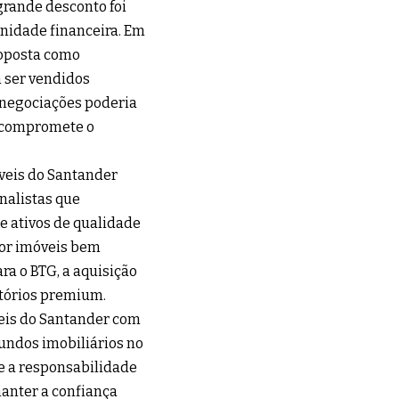
rande desconto foi
unidade financeira. Em
roposta como
 ser vendidos
 negociações poderia
o compromete o
óveis do Santander
nalistas que
 ativos de qualidade
por imóveis bem
ara o BTG, a aquisição
itórios premium.
veis do Santander com
undos imobiliários no
 e a responsabilidade
manter a confiança