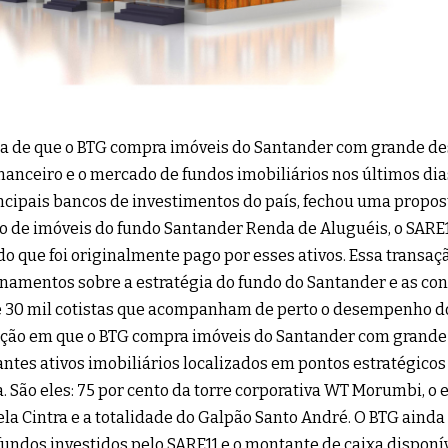
ia de que o BTG compra imóveis do Santander com grande d
inanceiro e o mercado de fundos imobiliários nos últimos dia
ncipais bancos de investimentos do país, fechou uma propost
io de imóveis do fundo Santander Renda de Aluguéis, o SARE1
do que foi originalmente pago por esses ativos. Essa transaç
namentos sobre a estratégia do fundo do Santander e as co
 30 mil cotistas que acompanham de perto o desempenho do 
ção em que o BTG compra imóveis do Santander com grande 
ntes ativos imobiliários localizados em pontos estratégicos
a. São eles: 75 por cento da torre corporativa WT Morumbi, o 
la Cintra e a totalidade do Galpão Santo André. O BTG ainda 
fundos investidos pelo SARE11 e o montante de caixa disponív