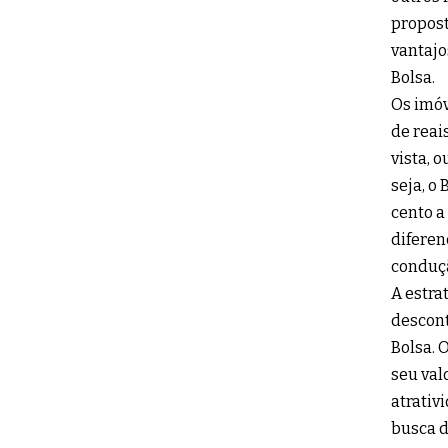
propost
vantajo
Bolsa.
Os imóv
de reai
vista, 
seja, o
cento a
diferen
conduç
A estra
descont
Bolsa. 
seu val
atrativ
busca d