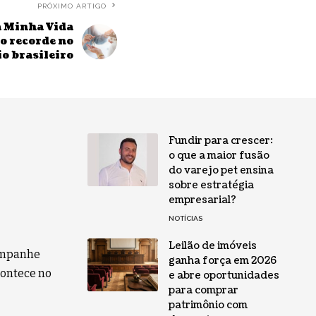
PRÓXIMO ARTIGO
 Minha Vida
o recorde no
o brasileiro
Fundir para crescer:
o que a maior fusão
do varejo pet ensina
sobre estratégia
empresarial?
NOTÍCIAS
Leilão de imóveis
companhe
ganha força em 2026
contece no
e abre oportunidades
para comprar
patrimônio com