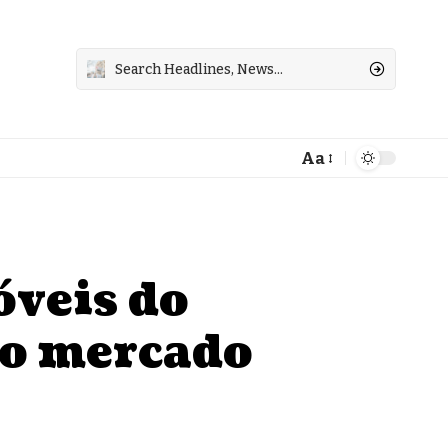
Aa
Font
Resizer
óveis do
no mercado