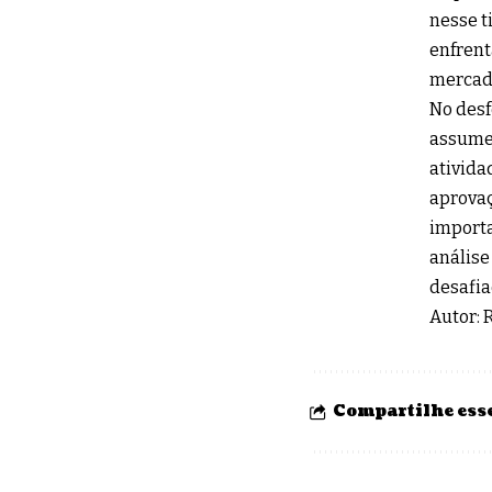
nesse t
enfrent
mercad
No desf
assume 
ativida
aprovaç
importa
análise
desafia
Autor: 
Compartilhe esse