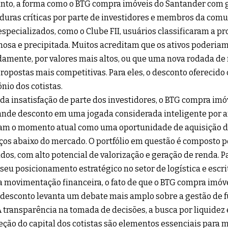
nto, a forma como o BTG compra imóveis do Santander com g
 duras críticas por parte de investidores e membros da com
especializados, como o Clube FII, usuários classificaram a p
osa e precipitada. Muitos acreditam que os ativos poderiam
amente, por valores mais altos, ou que uma nova rodada de
propostas mais competitivas. Para eles, o desconto oferecid
nio dos cotistas.
da insatisfação de parte dos investidores, o BTG compra im
nde desconto em uma jogada considerada inteligente por a
m o momento atual como uma oportunidade de aquisição de
ços abaixo do mercado. O portfólio em questão é composto 
ados, com alto potencial de valorização e geração de renda. P
 seu posicionamento estratégico no setor de logística e escr
 movimentação financeira, o fato de que o BTG compra imó
desconto levanta um debate mais amplo sobre a gestão de f
 A transparência na tomada de decisões, a busca por liquidez
eção do capital dos cotistas são elementos essenciais para 