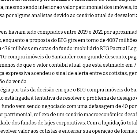
a, mesmo sendo inferior ao valor patrimonial dos imóveis, f
sa por alguns analistas devido ao cenário atual de desvalori
eis haviam sido comprados entre 2019 e 2021 por aproxim
s, enquanto a proposta do BTG gira em torno de 408,7 milhõ
ou 476 milhões em cotas do fundo imobiliário BTG Pactual Logí
 BTG compra imóveis do Santander com grande desconto, pag
 menos do que o valor contábil atual, que está estimado em 7
ça expressiva acendeu o sinal de alerta entre os cotistas, ger
ão da venda.
tégia por trás da decisão em que o BTG compra imóveis do 
o está ligada à tentativa de resolver o problema de deságio 
O fundo vem sendo negociado com uma defasagem de 40 por 
or patrimonial, reflexo de um cenário macroeconômico desaf
idade dos fundos de lajes corporativas. Com a liquidação total
evolver valor aos cotistas e encerrar sua operação de forma