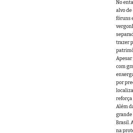
No enta
alvo de
fóruns 
vergonh
separad
trazer 
patrimô
Apesar 
com gra
enxerga
por pre
localiz
reforça
Além da
grande 
Brasil.
na prot