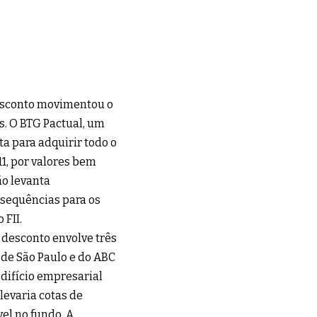
esconto movimentou o
s. O BTG Pactual, um
a para adquirir todo o
1, por valores bem
ão levanta
nsequências para os
FII.
desconto envolve três
 de São Paulo e do ABC
edifício empresarial
levaria cotas de
el no fundo. A