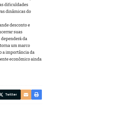
 as dificuldades
vas dinâmicas do
rande desconto e
ncerrar suas
al dependerá da
e torna um marco
do a importância da
biente econômico ainda
Twitter