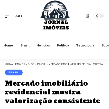
Aa
Font
Resizer
Home
Brasil
Notícias
Política
Tecnologia
Sobr
JORNAL IMOVEIS
>
BLOG
>
BRASIL
>
MERCADO IMOBILIÁRIO RESIDENCIAL MOSTRA VALORIZAÇÃO CONSISTENTE
BRASIL
Mercado imobiliário
residencial mostra
valorização consistente