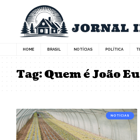
HOME
BRASIL
NOTÍCIAS
POLÍTICA
T
Tag:
Quem é João Eu
NOTÍCIAS