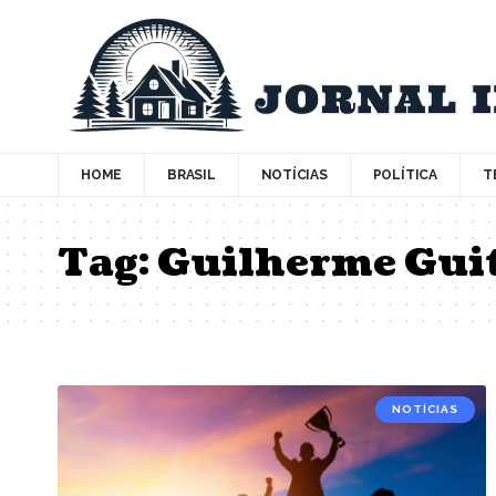
HOME
BRASIL
NOTÍCIAS
POLÍTICA
T
Tag:
Guilherme Gui
NOTÍCIAS